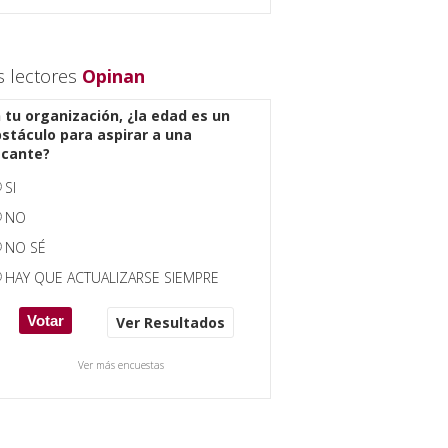
s lectores
Opinan
 tu organización, ¿la edad es un
stáculo para aspirar a una
acante?
SI
NO
NO SÉ
HAY QUE ACTUALIZARSE SIEMPRE
Ver Resultados
Ver más encuestas