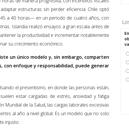
5 horas de manera progresiva, con incentivos fiscales
adaptar estructuras sin perder eficiencia. Chile optó
 45 a 40 horas— en un periodo de cuatro años, con
Lo
trias. Islandia realizó ensayos a gran escala antes de
En
mantener la productividad e incrementar notablemente
ob
frenar su crecimiento económico.
v
iste un único modelo y, sin embargo, comparten
s, con enfoque y responsabilidad, puede generar
lsando el presentismo, en donde las personas están,
suelen estar cargadas de estrés, ansiedad y fatiga
n Mundial de la Salud, las cargas laborales excesivas
rtes al año a nivel global. Es un modelo que no solo
e injusto.