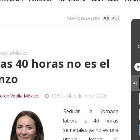
TAMAÑO DE LA LETRA
 Veolia México
as 40 horas no es el
enzo
nto de Veolia México
,
19:50 - 24 de Julio del 2025
Reducir la jornada
laboral a 40 horas
semanales ya no es una
utopía lejana ni,