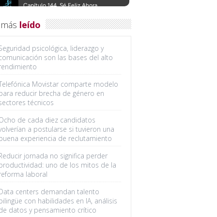
 más
leído
Seguridad psicológica, liderazgo y
comunicación son las bases del alto
rendimiento
Telefónica Movistar comparte modelo
para reducir brecha de género en
sectores técnicos
Ocho de cada diez candidatos
volverían a postularse si tuvieron una
buena experiencia de reclutamiento
Reducir jornada no significa perder
productividad: uno de los mitos de la
reforma laboral
Data centers demandan talento
bilingüe con habilidades en IA, análisis
de datos y pensamiento crítico