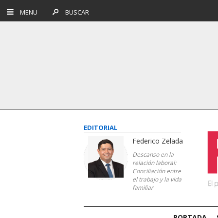
MENU
BUSCAR
EDITORIAL
Federico Zelada
Descanso en la
relación laboral:
Conciliación entre
el trabajo y la vida
familiar
PORTADA