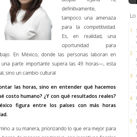
definitivamente,
Lo
tampoco una amenaza
para la competitividad.
1
Es, en realidad, una
oportunidad para
2
trabajo. En México, donde las personas laboran en
una parte importante supera las 49 horas—, esta
l, sino un cambio cultural.
3
contar las horas, sino en entender qué hacemos
ué costo humano? ¿Y con qué resultados reales?
4
éxico figura entre los países con más horas
dad.
5
amino a su manera, priorizando lo que era mejor para