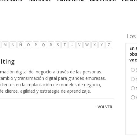
Los
M
N
Ñ
O
P
Q
R
S
T
U
V
W
X
Y
Z
En 
obs
vac
lting
mación digital del negocio a través de las personas.
ambio y transrmación digital para grandes empresas.
lientes en la implantación de modelos de negocio,
de cliente, agilidad y estrategia de aprendizaje.
VOLVER