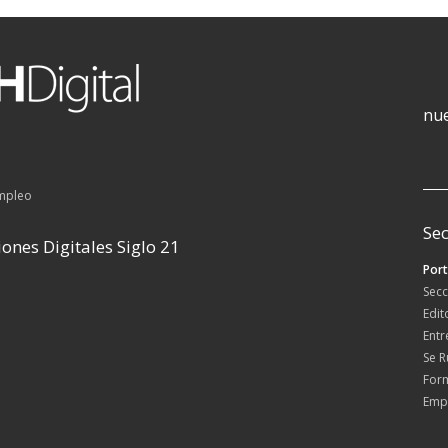
nue
empleo
Sec
ones Digitales Siglo 21
Por
Secc
Edit
Entr
Se 
For
Emp