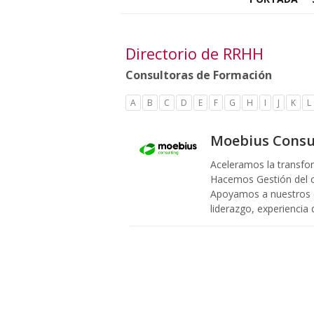
Directorio de RRHH
Consultoras de Formación
A
B
C
D
E
F
G
H
I
J
K
L
Moebius Consu
Aceleramos la transfor
Hacemos Gestión del c
Apoyamos a nuestros c
liderazgo, experiencia 