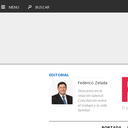
MENU
BUSCAR
EDITORIAL
Federico Zelada
Descanso en la
relación laboral:
Conciliación entre
el trabajo y la vida
familiar
PORTADA