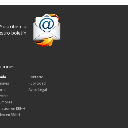
Suscríbete a
stro boletín
ciones
tada
Contacto
iones
Publicidad
orial
Aviso Legal
evista
Rumorea
mación en RRHH
leo en RRHH