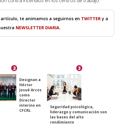
ción contra incendios en los centros de trabajo.
e artículo, te animamos a seguirnos en
TWITTER
y a
 nuestra
NEWSLETTER DIARIA
.
2
3
Designan a
Héctor
Josué Arcos
como
Director
interino en
Seguridad psicológica,
CFCRL
liderazgo y comunicación son
las bases del alto
rendimiento