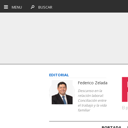
MENU
BUSCAR
EDITORIAL
Federico Zelada
Descanso en la
relación laboral:
Conciliación entre
el trabajo y la vida
familiar
PORTADA