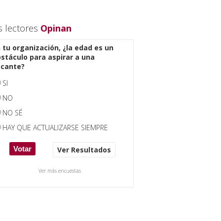
s lectores
Opinan
 tu organización, ¿la edad es un
stáculo para aspirar a una
acante?
SI
NO
NO SÉ
HAY QUE ACTUALIZARSE SIEMPRE
Ver Resultados
Ver más encuestas