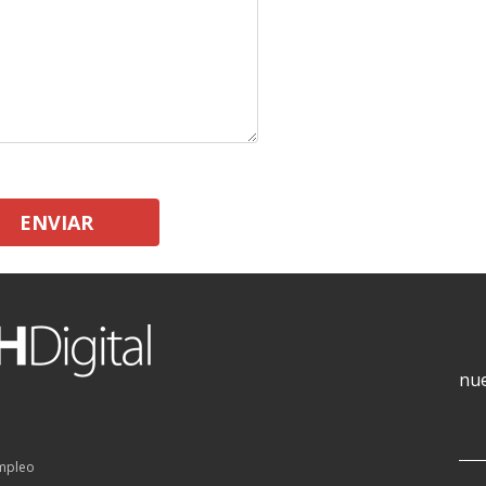
ENVIAR
nue
empleo