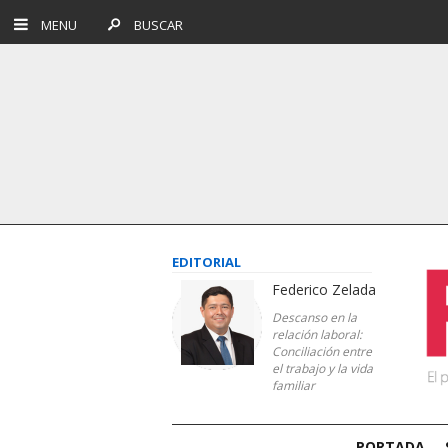
MENU
BUSCAR
EDITORIAL
Federico Zelada
Descanso en la
relación laboral:
Conciliación entre
el trabajo y la vida
familiar
PORTADA