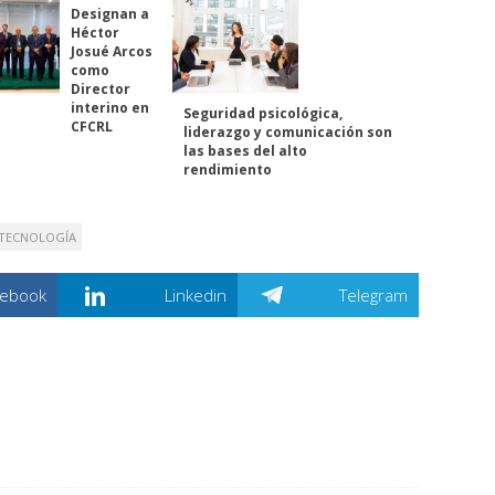
Designan a
Héctor
Josué Arcos
como
Director
interino en
Seguridad psicológica,
CFCRL
liderazgo y comunicación son
las bases del alto
rendimiento
TECNOLOGÍA
cebook
Linkedin
Telegram