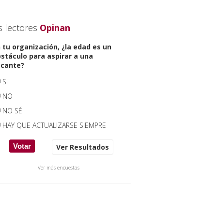
s lectores
Opinan
 tu organización, ¿la edad es un
stáculo para aspirar a una
acante?
SI
NO
NO SÉ
HAY QUE ACTUALIZARSE SIEMPRE
Ver Resultados
Ver más encuestas