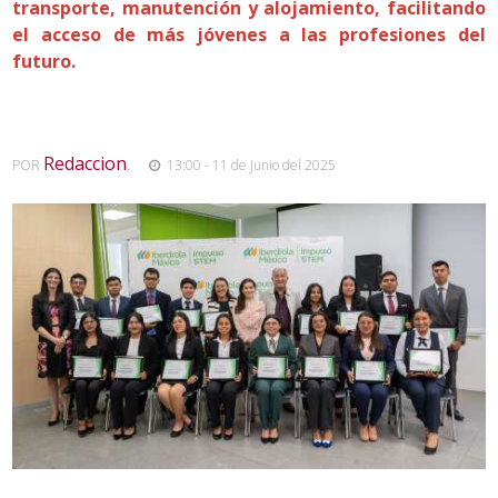
transporte, manutención y alojamiento, facilitando
el acceso de más jóvenes a las profesiones del
futuro.
Redaccion
POR
,
13:00 - 11 de Junio del 2025