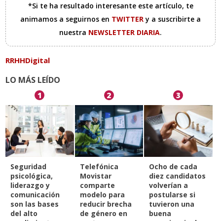
*Si te ha resultado interesante este artículo, te
animamos a seguirnos en
TWITTER
y a suscribirte a
nuestra
NEWSLETTER DIARIA
.
RRHHDigital
LO MÁS LEÍDO
1
2
3
Seguridad
Telefónica
Ocho de cada
psicológica,
Movistar
diez candidatos
liderazgo y
comparte
volverían a
comunicación
modelo para
postularse si
son las bases
reducir brecha
tuvieron una
del alto
de género en
buena