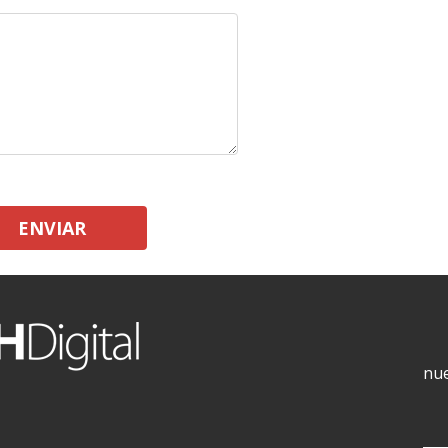
ENVIAR
nue