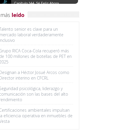
 más
leído
Talento senior es clave para un
mercado laboral verdaderamente
inclusivo
Grupo RICA Coca-Cola recuperó más
de 100 millones de botellas de PET en
2025
Designan a Héctor Josué Arcos como
Director interino en CFCRL
Seguridad psicológica, liderazgo y
comunicación son las bases del alto
rendimiento
Certificaciones ambientales impulsan
la eficiencia operativa en inmuebles de
Vesta