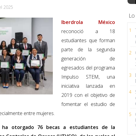
el 2025
Lo
Iberdrola México
1
reconoció a 18
estudiantes que forman
parte de la segunda
2
generación de
egresados del programa
3
Impulso STEM, una
iniciativa lanzada en
4
2019 con el objetivo de
fomentar el estudio de
pecialmente entre mujeres.
5
a ha otorgado 76 becas a estudiantes de la