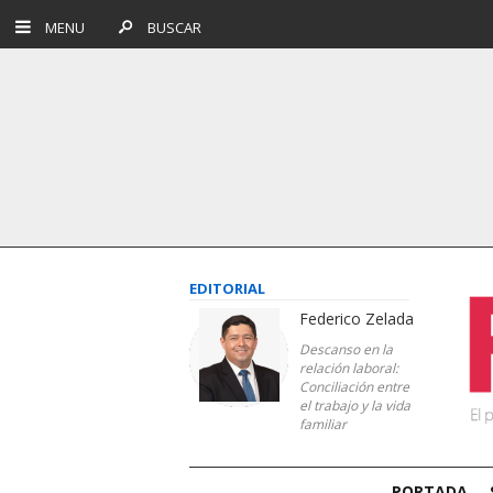
MENU
BUSCAR
EDITORIAL
Federico Zelada
Descanso en la
relación laboral:
Conciliación entre
el trabajo y la vida
familiar
PORTADA