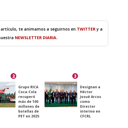
e artículo, te animamos a seguirnos en
TWITTER
y a
 nuestra
NEWSLETTER DIARIA
.
2
3
Grupo RICA
Designan a
Coca-Cola
Héctor
recuperó
Josué Arcos
más de 100
como
millones de
Director
botellas de
interino en
PET en 2025
CFCRL