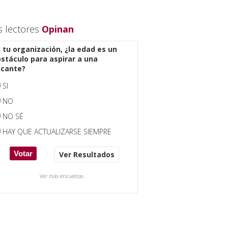
s lectores
Opinan
 tu organización, ¿la edad es un
stáculo para aspirar a una
acante?
SI
NO
NO SÉ
HAY QUE ACTUALIZARSE SIEMPRE
Ver Resultados
Ver más encuestas