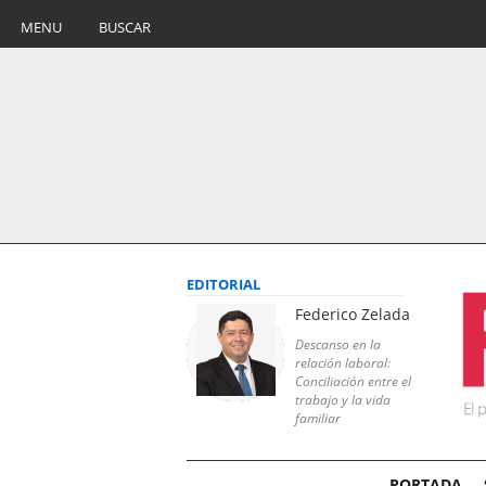
MENU
BUSCAR
EDITORIAL
Federico Zelada
Descanso en la
relación laboral:
Conciliación entre el
trabajo y la vida
familiar
PORTADA