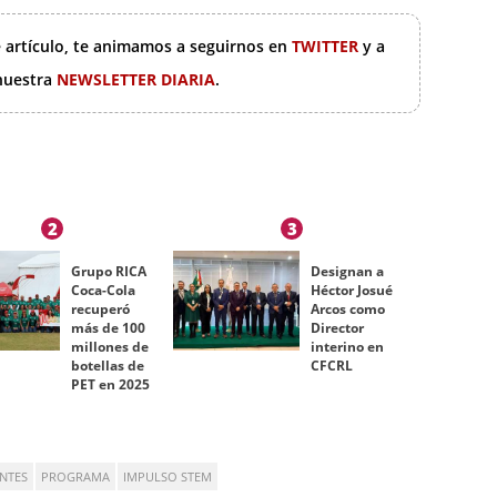
e artículo, te animamos a seguirnos en
TWITTER
y a
 nuestra
NEWSLETTER DIARIA
.
2
3
Grupo RICA
Designan a
Coca-Cola
Héctor Josué
recuperó
Arcos como
más de 100
Director
millones de
interino en
botellas de
CFCRL
PET en 2025
NTES
PROGRAMA
IMPULSO STEM