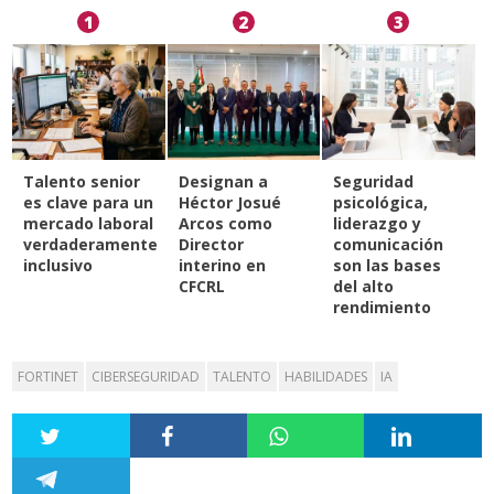
1
2
3
Talento senior
Designan a
Seguridad
es clave para un
Héctor Josué
psicológica,
mercado laboral
Arcos como
liderazgo y
verdaderamente
Director
comunicación
inclusivo
interino en
son las bases
CFCRL
del alto
rendimiento
FORTINET
CIBERSEGURIDAD
TALENTO
HABILIDADES
IA