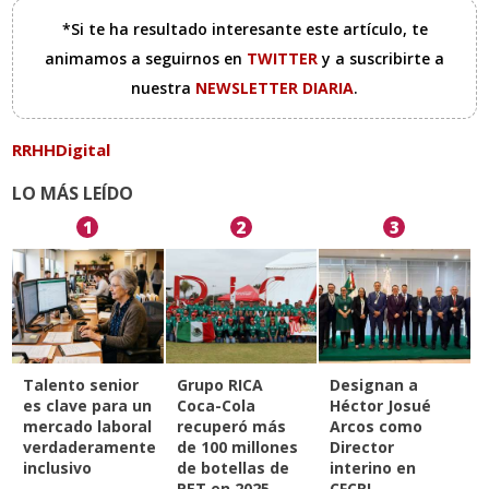
*Si te ha resultado interesante este artículo, te
animamos a seguirnos en
TWITTER
y a suscribirte a
nuestra
NEWSLETTER DIARIA
.
RRHHDigital
LO MÁS LEÍDO
1
2
3
Talento senior
Grupo RICA
Designan a
es clave para un
Coca-Cola
Héctor Josué
mercado laboral
recuperó más
Arcos como
verdaderamente
de 100 millones
Director
inclusivo
de botellas de
interino en
PET en 2025
CFCRL