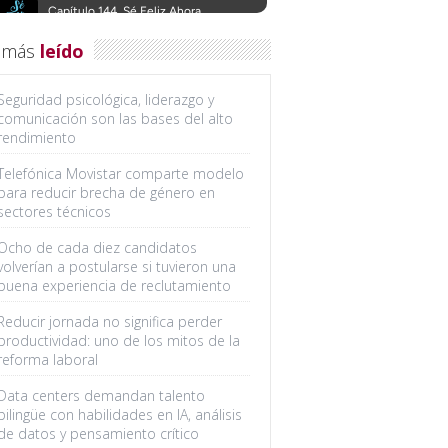
 más
leído
Seguridad psicológica, liderazgo y
comunicación son las bases del alto
rendimiento
Telefónica Movistar comparte modelo
para reducir brecha de género en
sectores técnicos
Ocho de cada diez candidatos
volverían a postularse si tuvieron una
buena experiencia de reclutamiento
Reducir jornada no significa perder
productividad: uno de los mitos de la
reforma laboral
Data centers demandan talento
bilingüe con habilidades en IA, análisis
de datos y pensamiento crítico