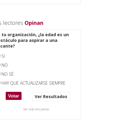
s lectores
Opinan
 tu organización, ¿la edad es un
stáculo para aspirar a una
acante?
SI
NO
NO SÉ
HAY QUE ACTUALIZARSE SIEMPRE
Ver Resultados
Ver más encuestas