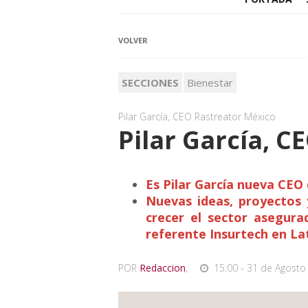
VOLVER
SECCIONES
Bienestar
Pilar García, CEO Rastreator México
Pilar García, 
Es Pilar García nueva CEO
Nuevas ideas, proyectos 
crecer el sector asegura
referente Insurtech en La
POR
Redaccion
,
15:00 - 31 de Agosto