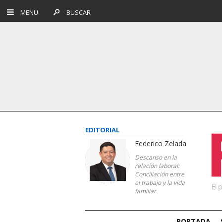
MENU
BUSCAR
EDITORIAL
Federico Zelada
Descanso en la
relación laboral:
Conciliación entre
el trabajo y la vida
familiar
PORTADA