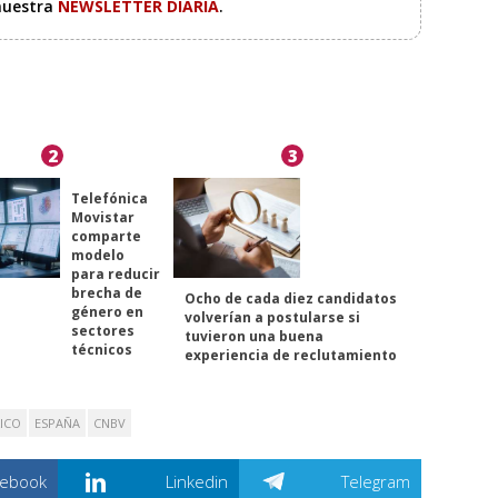
 nuestra
NEWSLETTER DIARIA
.
2
3
Telefónica
Movistar
comparte
modelo
para reducir
brecha de
Ocho de cada diez candidatos
género en
volverían a postularse si
sectores
tuvieron una buena
técnicos
experiencia de reclutamiento
ICO
ESPAÑA
CNBV
cebook
Linkedin
Telegram