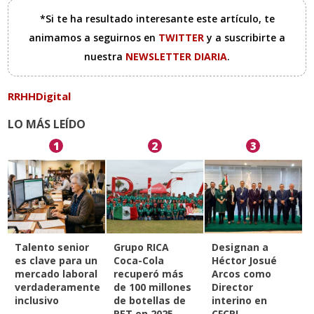
*Si te ha resultado interesante este artículo, te
animamos a seguirnos en
TWITTER
y a suscribirte a
nuestra
NEWSLETTER DIARIA
.
RRHHDigital
LO MÁS LEÍDO
1
2
3
Talento senior
Grupo RICA
Designan a
es clave para un
Coca-Cola
Héctor Josué
mercado laboral
recuperó más
Arcos como
verdaderamente
de 100 millones
Director
inclusivo
de botellas de
interino en
PET en 2025
CFCRL