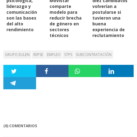
psicológica,
Movistar
diez candidatos
liderazgo y
comparte
volverían a
comunicación
modelo para
postularse si
son las bases
reducir brecha
tuvieron una
del alto
de género en
buena
rendimiento
sectores
experiencia de
técnicos
reclutamiento
GRUPO EULEN
REPSE
EMPLEO
STPS
SUBCONTRATACIÓN
(0) COMENTARIOS