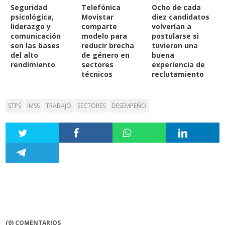
Seguridad
Telefónica
Ocho de cada
psicológica,
Movistar
diez candidatos
liderazgo y
comparte
volverían a
comunicación
modelo para
postularse si
son las bases
reducir brecha
tuvieron una
del alto
de género en
buena
rendimiento
sectores
experiencia de
técnicos
reclutamiento
STPS
IMSS
TRABAJO
SECTORES
DESEMPEÑO
(0) COMENTARIOS