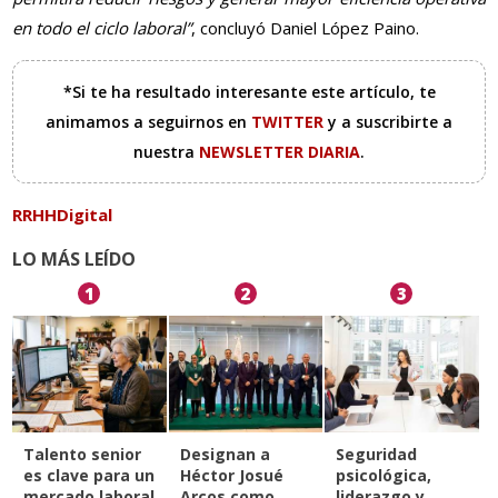
en todo el ciclo laboral”
, concluyó Daniel López Paino.
*Si te ha resultado interesante este artículo, te
animamos a seguirnos en
TWITTER
y a suscribirte a
nuestra
NEWSLETTER DIARIA
.
RRHHDigital
LO MÁS LEÍDO
1
2
3
Talento senior
Designan a
Seguridad
es clave para un
Héctor Josué
psicológica,
mercado laboral
Arcos como
liderazgo y