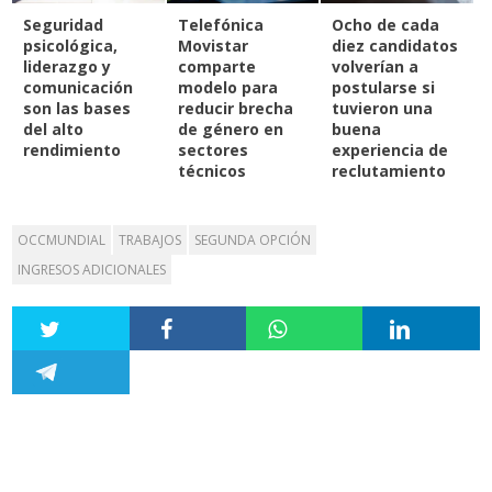
Seguridad
Telefónica
Ocho de cada
psicológica,
Movistar
diez candidatos
liderazgo y
comparte
volverían a
comunicación
modelo para
postularse si
son las bases
reducir brecha
tuvieron una
del alto
de género en
buena
rendimiento
sectores
experiencia de
técnicos
reclutamiento
OCCMUNDIAL
TRABAJOS
SEGUNDA OPCIÓN
INGRESOS ADICIONALES