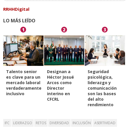
RRHHDigital
LO MÁS LEÍDO
1
2
3
Talento senior
Designan a
Seguridad
es clave para un
Héctor Josué
psicológica,
mercado laboral
Arcos como
liderazgo y
verdaderamente
Director
comunicación
inclusivo
interino en
son las bases
CFCRL
del alto
rendimiento
IFC
LIDERAZGO
RETOS
DIVERSIDAD
INCLUSIÓN
ASERTIVIDAD