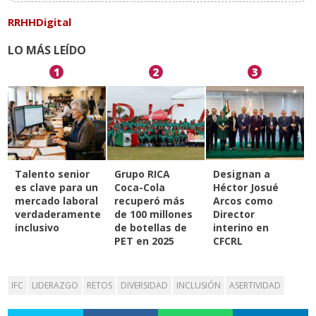
RRHHDigital
LO MÁS LEÍDO
1
2
3
Talento senior
Grupo RICA
Designan a
es clave para un
Coca-Cola
Héctor Josué
mercado laboral
recuperó más
Arcos como
verdaderamente
de 100 millones
Director
inclusivo
de botellas de
interino en
PET en 2025
CFCRL
IFC
LIDERAZGO
RETOS
DIVERSIDAD
INCLUSIÓN
ASERTIVIDAD