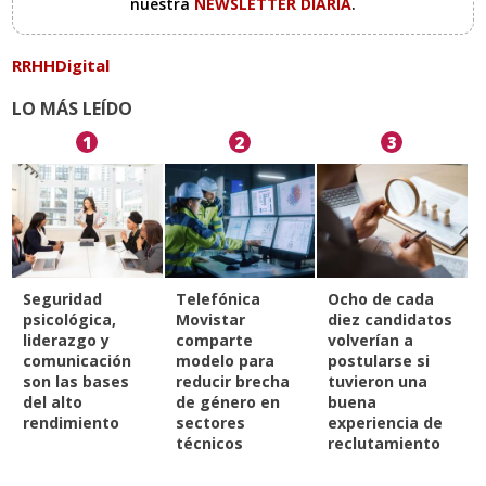
nuestra
NEWSLETTER DIARIA
.
RRHHDigital
LO MÁS LEÍDO
1
2
3
Seguridad
Telefónica
Ocho de cada
psicológica,
Movistar
diez candidatos
liderazgo y
comparte
volverían a
comunicación
modelo para
postularse si
son las bases
reducir brecha
tuvieron una
del alto
de género en
buena
rendimiento
sectores
experiencia de
técnicos
reclutamiento