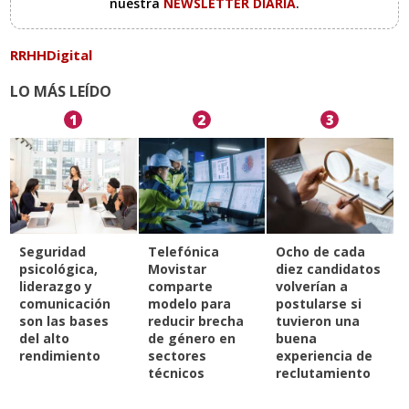
nuestra
NEWSLETTER DIARIA
.
RRHHDigital
LO MÁS LEÍDO
1
2
3
Seguridad
Telefónica
Ocho de cada
psicológica,
Movistar
diez candidatos
liderazgo y
comparte
volverían a
comunicación
modelo para
postularse si
son las bases
reducir brecha
tuvieron una
del alto
de género en
buena
rendimiento
sectores
experiencia de
técnicos
reclutamiento