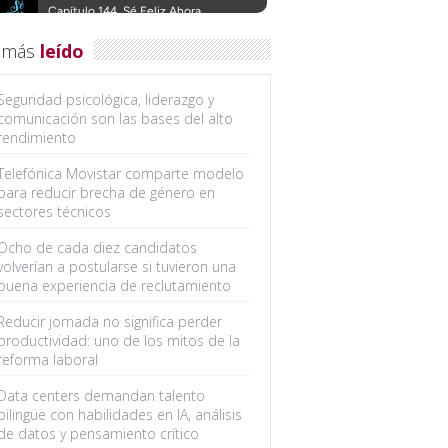
 más
leído
Seguridad psicológica, liderazgo y
comunicación son las bases del alto
rendimiento
Telefónica Movistar comparte modelo
para reducir brecha de género en
sectores técnicos
Ocho de cada diez candidatos
volverían a postularse si tuvieron una
buena experiencia de reclutamiento
Reducir jornada no significa perder
productividad: uno de los mitos de la
reforma laboral
Data centers demandan talento
bilingüe con habilidades en IA, análisis
de datos y pensamiento crítico