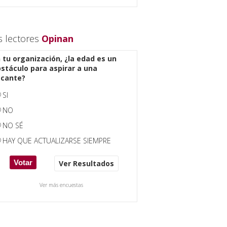
s lectores
Opinan
 tu organización, ¿la edad es un
stáculo para aspirar a una
acante?
SI
NO
NO SÉ
HAY QUE ACTUALIZARSE SIEMPRE
Ver Resultados
Ver más encuestas