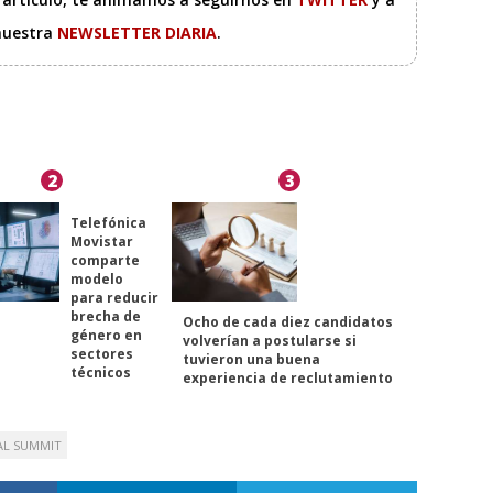
 nuestra
NEWSLETTER DIARIA
.
2
3
Telefónica
Movistar
comparte
modelo
para reducir
brecha de
Ocho de cada diez candidatos
género en
volverían a postularse si
sectores
tuvieron una buena
técnicos
experiencia de reclutamiento
AL SUMMIT