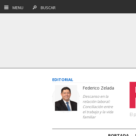
MENU
BUSCAR
EDITORIAL
Federico Zelada
Descanso en la
relación laboral:
Conciliación entre
el trabajo y la vida
familiar
PORTADA