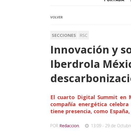
VOLVER
SECCIONES
RSC
Innovación y so
Iberdrola Méxi
descarbonizaci
El cuarto Digital Summit en 
compañía energética celebra 
tiene presencia, como España, 
POR
Redaccion
,
13:09 - 29 de Octubr