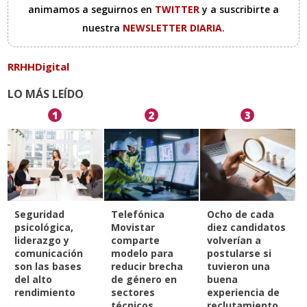
animamos a seguirnos en
TWITTER
y a suscribirte a
nuestra
NEWSLETTER DIARIA
.
RRHHDigital
LO MÁS LEÍDO
1
2
3
Seguridad
Telefónica
Ocho de cada
psicológica,
Movistar
diez candidatos
liderazgo y
comparte
volverían a
comunicación
modelo para
postularse si
son las bases
reducir brecha
tuvieron una
del alto
de género en
buena
rendimiento
sectores
experiencia de
técnicos
reclutamiento