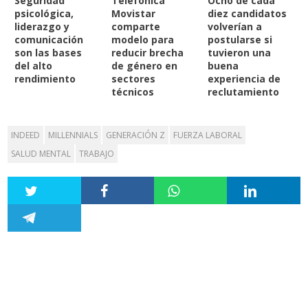
Seguridad
Telefónica
Ocho de cada
psicológica,
Movistar
diez candidatos
liderazgo y
comparte
volverían a
comunicación
modelo para
postularse si
son las bases
reducir brecha
tuvieron una
del alto
de género en
buena
rendimiento
sectores
experiencia de
técnicos
reclutamiento
INDEED
MILLENNIALS
GENERACIÓN Z
FUERZA LABORAL
SALUD MENTAL
TRABAJO