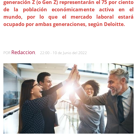
generación Z (o Gen Z) representarán el 75 por ciento
de la población económicamente activa en el
mundo, por lo que el mercado laboral estará
ocupado por ambas generaciones, según Deloitte.
Redaccion
POR
,
22:00 - 10 de Junio del 2022