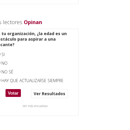
s lectores
Opinan
 tu organización, ¿la edad es un
stáculo para aspirar a una
acante?
SI
NO
NO SÉ
HAY QUE ACTUALIZARSE SIEMPRE
Ver Resultados
Ver más encuestas