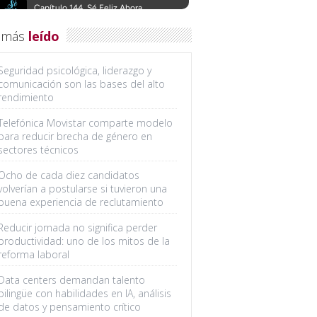
 más
leído
Seguridad psicológica, liderazgo y
comunicación son las bases del alto
rendimiento
Telefónica Movistar comparte modelo
para reducir brecha de género en
sectores técnicos
Ocho de cada diez candidatos
volverían a postularse si tuvieron una
buena experiencia de reclutamiento
Reducir jornada no significa perder
productividad: uno de los mitos de la
reforma laboral
Data centers demandan talento
bilingüe con habilidades en IA, análisis
de datos y pensamiento crítico