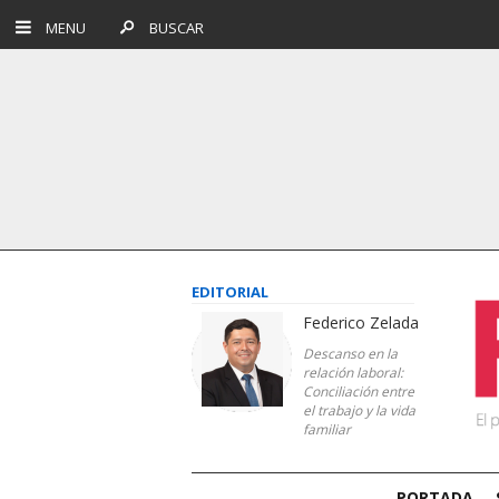
MENU
BUSCAR
EDITORIAL
Federico Zelada
Descanso en la
relación laboral:
Conciliación entre
el trabajo y la vida
familiar
PORTADA