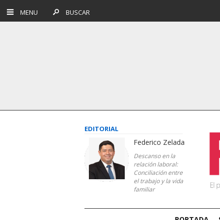
MENU
BUSCAR
EDITORIAL
Federico Zelada
Descanso en la
relación laboral:
Conciliación entre
el trabajo y la vida
familiar
PORTADA