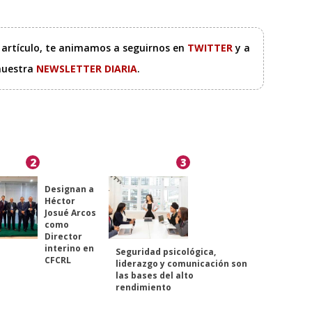
e artículo, te animamos a seguirnos en
TWITTER
y a
 nuestra
NEWSLETTER DIARIA
.
2
3
Designan a
Héctor
Josué Arcos
como
Director
interino en
Seguridad psicológica,
CFCRL
liderazgo y comunicación son
las bases del alto
rendimiento