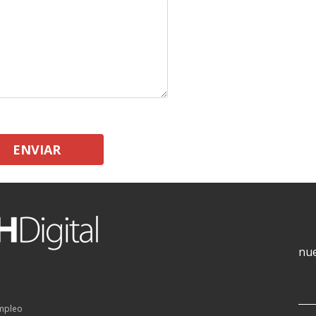
ENVIAR
nue
empleo