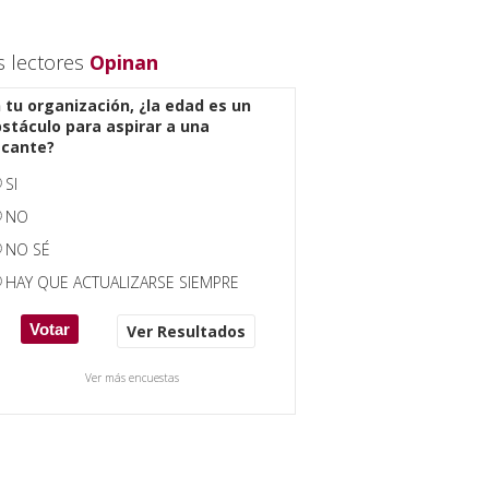
s lectores
Opinan
 tu organización, ¿la edad es un
stáculo para aspirar a una
acante?
SI
NO
NO SÉ
HAY QUE ACTUALIZARSE SIEMPRE
Ver Resultados
Ver más encuestas