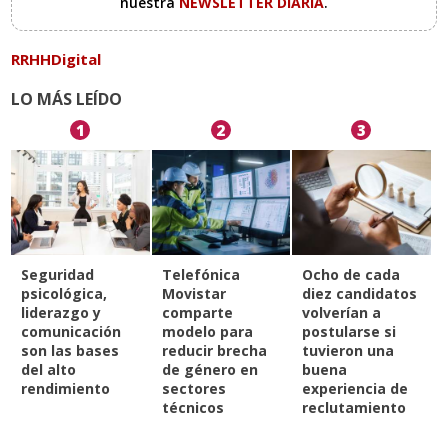
nuestra
NEWSLETTER DIARIA
.
RRHHDigital
LO MÁS LEÍDO
1
2
3
Seguridad
Telefónica
Ocho de cada
psicológica,
Movistar
diez candidatos
liderazgo y
comparte
volverían a
comunicación
modelo para
postularse si
son las bases
reducir brecha
tuvieron una
del alto
de género en
buena
rendimiento
sectores
experiencia de
técnicos
reclutamiento