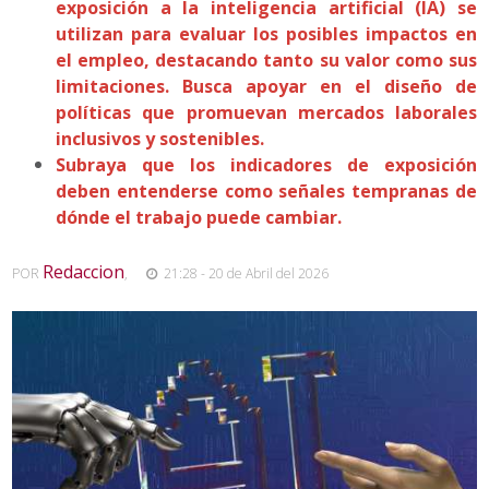
exposición a la inteligencia artificial (IA) se
utilizan para evaluar los posibles impactos en
el empleo, destacando tanto su valor como sus
limitaciones. Busca apoyar en el diseño de
políticas que promuevan mercados laborales
inclusivos y sostenibles.
Subraya que los indicadores de exposición
deben entenderse como señales tempranas de
dónde el trabajo puede cambiar.
Redaccion
POR
,
21:28 - 20 de Abril del 2026