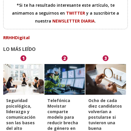
*Si te ha resultado interesante este artículo, te
animamos a seguirnos en
TWITTER
y a suscribirte a
nuestra
NEWSLETTER DIARIA
.
RRHHDigital
LO MÁS LEÍDO
1
2
3
Seguridad
Telefónica
Ocho de cada
psicológica,
Movistar
diez candidatos
liderazgo y
comparte
volverían a
comunicación
modelo para
postularse si
son las bases
reducir brecha
tuvieron una
del alto
de género en
buena