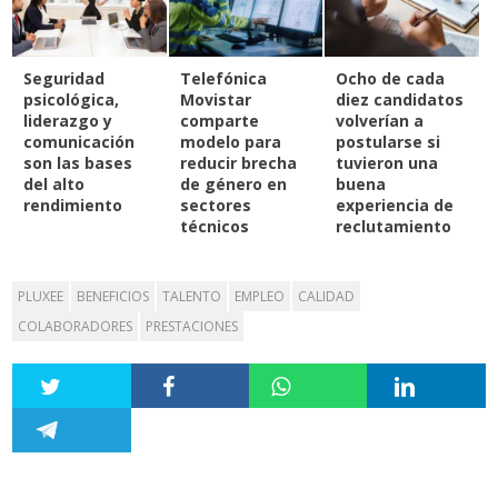
Seguridad
Telefónica
Ocho de cada
psicológica,
Movistar
diez candidatos
liderazgo y
comparte
volverían a
comunicación
modelo para
postularse si
son las bases
reducir brecha
tuvieron una
del alto
de género en
buena
rendimiento
sectores
experiencia de
técnicos
reclutamiento
PLUXEE
BENEFICIOS
TALENTO
EMPLEO
CALIDAD
COLABORADORES
PRESTACIONES