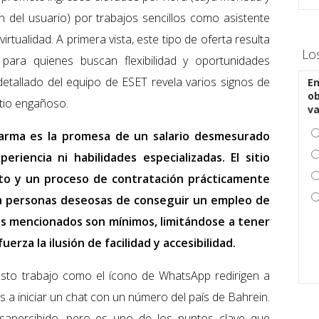
n del usuario) por trabajos sencillos como asistente
irtualidad. A primera vista, este tipo de oferta resulta
Lo
 para quienes buscan flexibilidad y oportunidades
 detallado del equipo de ESET revela varios signos de
En
ob
itio engañoso.
v
larma es la promesa de un salario desmesurado
riencia ni habilidades especializadas. El sitio
ato y un proceso de contratación prácticamente
 a personas deseosas de conseguir un empleo de
os mencionados son mínimos, limitándose a tener
erza la ilusión de facilidad y accesibilidad.
uesto trabajo como el ícono de WhatsApp redirigen a
os a iniciar un chat con un número del país de Bahrein.
esapercibido, pero es uno de los puntos clave que