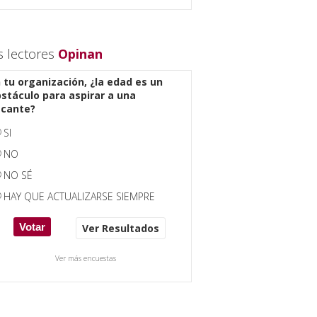
s lectores
Opinan
 tu organización, ¿la edad es un
stáculo para aspirar a una
acante?
SI
NO
NO SÉ
HAY QUE ACTUALIZARSE SIEMPRE
Ver Resultados
Ver más encuestas