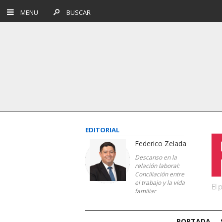
MENU
BUSCAR
EDITORIAL
Federico Zelada
Descanso en la
relación laboral:
Conciliación entre
el trabajo y la vida
familiar
PORTADA