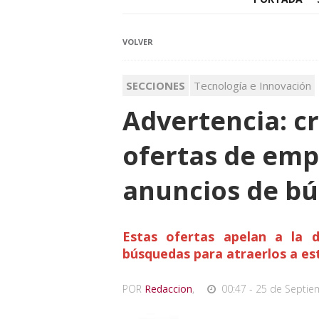
VOLVER
SECCIONES
Tecnología e Innovación
Advertencia: c
ofertas de emp
anuncios de bú
Estas ofertas apelan a la d
búsquedas para atraerlos a est
POR
Redaccion
,
00:47 - 25 de Septie