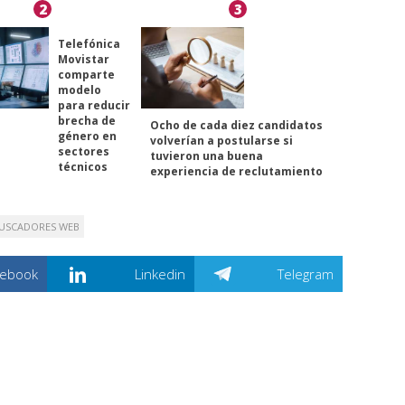
2
3
Telefónica
Movistar
comparte
modelo
para reducir
brecha de
Ocho de cada diez candidatos
género en
volverían a postularse si
sectores
tuvieron una buena
técnicos
experiencia de reclutamiento
USCADORES WEB
cebook
Linkedin
Telegram