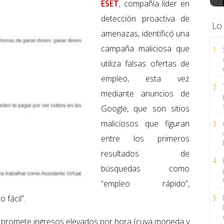
ESET
, compañía líder en
detección proactiva de
Lo
amenazas, identificó una
campaña maliciosa que
1
utiliza falsas ofertas de
empleo, esta vez
2
mediante anuncios de
Google, que son sitios
maliciosos que figuran
3
entre los primeros
resultados de
4
búsquedas como
“empleo rápido”,
 fácil”.
5
ces promete ingresos elevados por hora (cuya moneda y