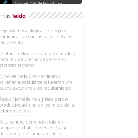
 más
leído
Seguridad psicológica, liderazgo y
comunicación son las bases del alto
rendimiento
Telefónica Movistar comparte modelo
para reducir brecha de género en
sectores técnicos
Ocho de cada diez candidatos
volverían a postularse si tuvieron una
buena experiencia de reclutamiento
Reducir jornada no significa perder
productividad: uno de los mitos de la
reforma laboral
Data centers demandan talento
bilingüe con habilidades en IA, análisis
de datos y pensamiento crítico