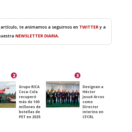
e artículo, te animamos a seguirnos en
TWITTER
y a
 nuestra
NEWSLETTER DIARIA
.
2
3
Grupo RICA
Designan a
Coca-Cola
Héctor
recuperó
Josué Arcos
más de 100
como
millones de
Director
botellas de
interino en
PET en 2025
CFCRL