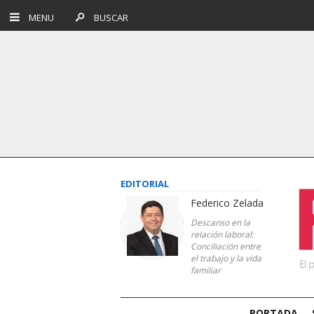
MENU
BUSCAR
EDITORIAL
Federico Zelada
Descanso en la
relación laboral:
Conciliación entre
el trabajo y la vida
familiar
PORTADA