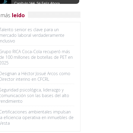
 más
leído
Talento senior es clave para un
mercado laboral verdaderamente
inclusivo
Grupo RICA Coca-Cola recuperó más
de 100 millones de botellas de PET en
2025
Designan a Héctor Josué Arcos como
Director interino en CFCRL
Seguridad psicológica, liderazgo y
comunicación son las bases del alto
rendimiento
Certificaciones ambientales impulsan
la eficiencia operativa en inmuebles de
Vesta