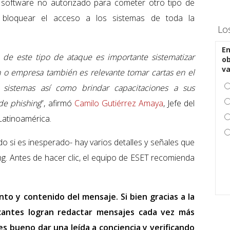
r software no autorizado para cometer otro tipo de
o bloquear el acceso a los sistemas de toda la
Lo
En
a de este tipo de ataque es importante sistematizar
ob
v
n o empresa también es relevante tomar cartas en el
 sistemas así como brindar capacitaciones a sus
de phishing
”, afirmó
Camilo Gutiérrez Amaya
, Jefe del
Latinoamérica.
o si es inesperado- hay varios detalles y señales que
ng. Antes de hacer clic, el equipo de ESET recomienda
nto y contenido del mensaje. Si bien gracias a la
atacantes logran redactar mensajes cada vez más
s bueno dar una leída a conciencia y verificando