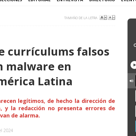
TAMAÑO DE LA LETRA
e currículums falsos
n malware en
mérica Latina
arecen legítimos, de hecho la dirección de
a, y la redacción no presenta errores de
rvan de alarma.
el 2024