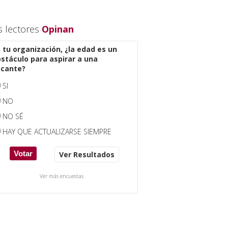
s lectores
Opinan
 tu organización, ¿la edad es un
stáculo para aspirar a una
acante?
SI
NO
NO SÉ
HAY QUE ACTUALIZARSE SIEMPRE
Ver Resultados
Ver más encuestas