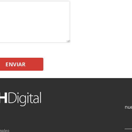
ENVIAR
nue
empleo