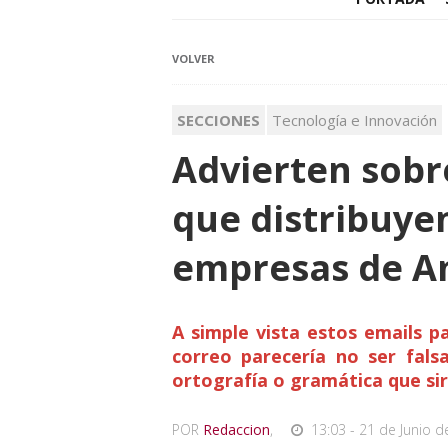
VOLVER
SECCIONES
Tecnología e Innovación
Advierten sobr
que distribuye
empresas de A
A simple vista estos emails p
correo parecería no ser fals
ortografía o gramática que si
POR
Redaccion
,
13:03 - 21 de Junio d