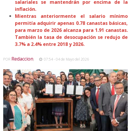
salariales se mantendrán por encima de la
inflación.
Mientras anteriormente el salario mínimo
permitía adquirir apenas 0.78 canastas básicas,
para marzo de 2026 alcanza para 1.91 canastas.
También la tasa de desocupación se redujo de
3.7% a 2.4% entre 2018 y 2026.
Redaccion
POR
,
07:54 - 04 de Mayo del 2026