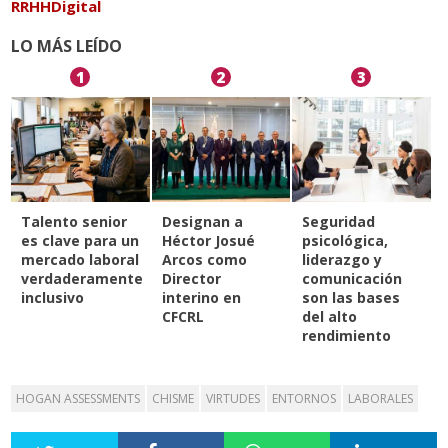
RRHHDigital
LO MÁS LEÍDO
1
2
3
Talento senior
Designan a
Seguridad
es clave para un
Héctor Josué
psicológica,
mercado laboral
Arcos como
liderazgo y
verdaderamente
Director
comunicación
inclusivo
interino en
son las bases
CFCRL
del alto
rendimiento
HOGAN ASSESSMENTS
CHISME
VIRTUDES
ENTORNOS
LABORALES