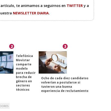
e artículo, te animamos a seguirnos en
TWITTER
y a
 nuestra
NEWSLETTER DIARIA
.
2
3
Telefónica
Movistar
comparte
modelo
para reducir
brecha de
Ocho de cada diez candidatos
género en
volverían a postularse si
sectores
tuvieron una buena
técnicos
experiencia de reclutamiento
DORES