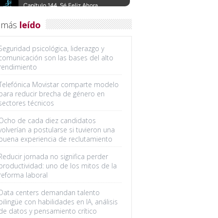
 más
leído
Seguridad psicológica, liderazgo y
comunicación son las bases del alto
rendimiento
Telefónica Movistar comparte modelo
para reducir brecha de género en
sectores técnicos
Ocho de cada diez candidatos
volverían a postularse si tuvieron una
buena experiencia de reclutamiento
Reducir jornada no significa perder
productividad: uno de los mitos de la
reforma laboral
Data centers demandan talento
bilingüe con habilidades en IA, análisis
de datos y pensamiento crítico