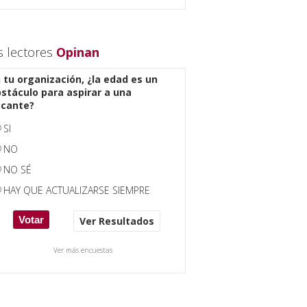
s lectores
Opinan
 tu organización, ¿la edad es un
stáculo para aspirar a una
acante?
SI
NO
NO SÉ
HAY QUE ACTUALIZARSE SIEMPRE
Ver Resultados
Ver más encuestas