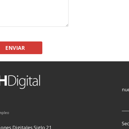
ENVIAR
nue
empleo
Sec
ones Digitales Siglo 21