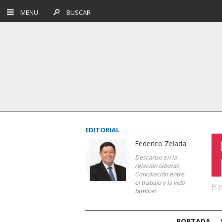
MENU
BUSCAR
EDITORIAL
Federico Zelada
Descanso en la
relación laboral:
Conciliación entre
el trabajo y la vida
familiar
PORTADA