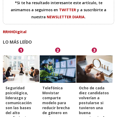
*Si te ha resultado interesante este artículo, te
animamos a seguirnos en
TWITTER
y a suscribirte a
nuestra
NEWSLETTER DIARIA
.
RRHHDigital
LO MÁS LEÍDO
1
2
3
Seguridad
Telefónica
Ocho de cada
psicológica,
Movistar
diez candidatos
liderazgo y
comparte
volverían a
comunicación
modelo para
postularse si
son las bases
reducir brecha
tuvieron una
del alto
de género en
buena