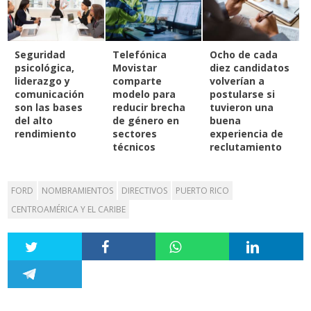
Seguridad
Telefónica
Ocho de cada
psicológica,
Movistar
diez candidatos
liderazgo y
comparte
volverían a
comunicación
modelo para
postularse si
son las bases
reducir brecha
tuvieron una
del alto
de género en
buena
rendimiento
sectores
experiencia de
técnicos
reclutamiento
FORD
NOMBRAMIENTOS
DIRECTIVOS
PUERTO RICO
CENTROAMÉRICA Y EL CARIBE