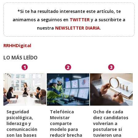
*Si te ha resultado interesante este artículo, te
animamos a seguirnos en
TWITTER
y a suscribirte a
nuestra
NEWSLETTER DIARIA
.
RRHHDigital
LO MÁS LEÍDO
1
2
3
Seguridad
Telefónica
Ocho de cada
psicológica,
Movistar
diez candidatos
liderazgo y
comparte
volverían a
comunicación
modelo para
postularse si
son las bases
reducir brecha
tuvieron una