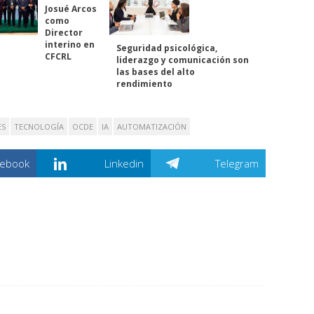
Josué Arcos
como
Director
interino en
Seguridad psicológica,
CFCRL
liderazgo y comunicación son
las bases del alto
rendimiento
ES
TECNOLOGÍA
OCDE
IA
AUTOMATIZACIÓN
cebook
Linkedin
Telegram