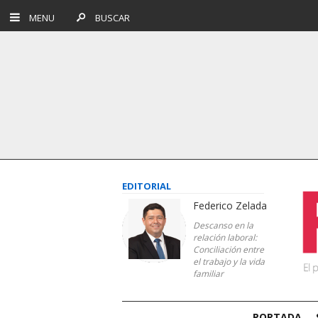
MENU
BUSCAR
EDITORIAL
Federico Zelada
Descanso en la
relación laboral:
Conciliación entre
el trabajo y la vida
familiar
PORTADA