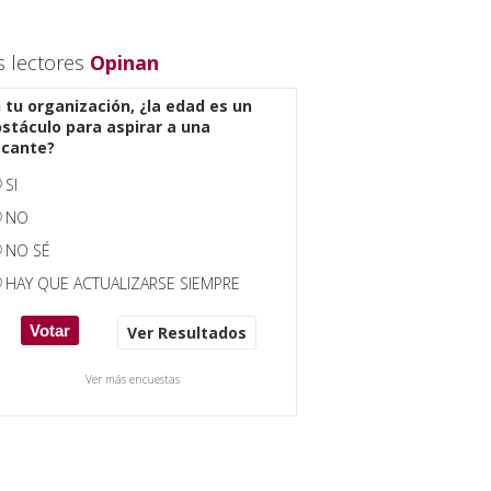
s lectores
Opinan
 tu organización, ¿la edad es un
stáculo para aspirar a una
acante?
SI
NO
NO SÉ
HAY QUE ACTUALIZARSE SIEMPRE
Ver Resultados
Ver más encuestas