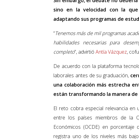
Sin embargo, el debate no debería 
sino en la velocidad con la que 
adaptando sus programas de estudio
“
Tenemos más de mil programas académ
habilidades necesarias para dese
completo
”, advirtió
Antía Vázquez
, co
De acuerdo con la plataforma tecnol
laborales antes de su graduación,
cer
una colaboración más estrecha en
están transformando la manera de 
El reto cobra especial relevancia en
entre los países miembros de la O
Económicos (OCDE) en porcentaje de 
registra uno de los niveles más bajo