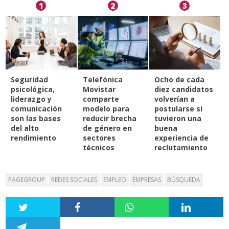
1
2
3
Seguridad
Telefónica
Ocho de cada
psicológica,
Movistar
diez candidatos
liderazgo y
comparte
volverían a
comunicación
modelo para
postularse si
son las bases
reducir brecha
tuvieron una
del alto
de género en
buena
rendimiento
sectores
experiencia de
técnicos
reclutamiento
PAGEGROUP
REDES SOCIALES
EMPLEO
EMPRESAS
BÚSQUEDA