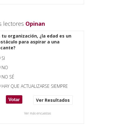
s lectores
Opinan
 tu organización, ¿la edad es un
stáculo para aspirar a una
acante?
SI
NO
NO SÉ
HAY QUE ACTUALIZARSE SIEMPRE
Ver Resultados
Ver más encuestas