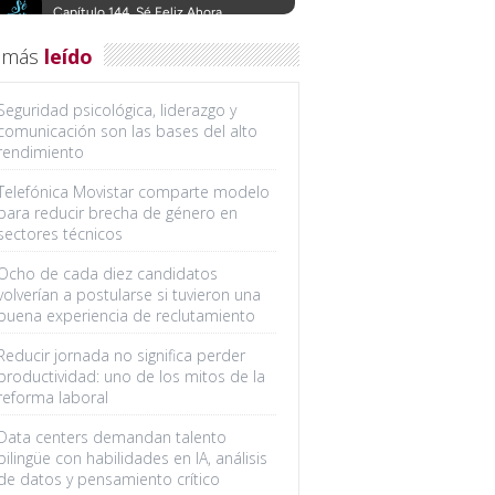
 más
leído
Seguridad psicológica, liderazgo y
comunicación son las bases del alto
rendimiento
Telefónica Movistar comparte modelo
para reducir brecha de género en
sectores técnicos
Ocho de cada diez candidatos
volverían a postularse si tuvieron una
buena experiencia de reclutamiento
Reducir jornada no significa perder
productividad: uno de los mitos de la
reforma laboral
Data centers demandan talento
bilingüe con habilidades en IA, análisis
de datos y pensamiento crítico