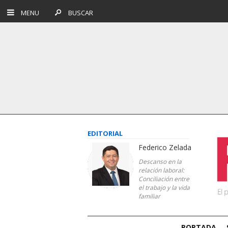
MENU
BUSCAR
EDITORIAL
Federico Zelada
Descanso en la
relación laboral:
Conciliación entre
el trabajo y la vida
familiar
PORTADA