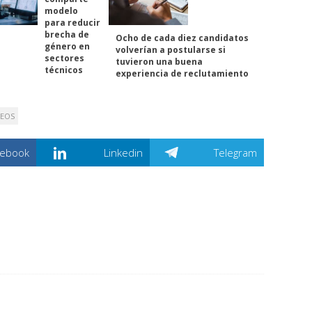
modelo
para reducir
brecha de
Ocho de cada diez candidatos
género en
volverían a postularse si
sectores
tuvieron una buena
técnicos
experiencia de reclutamiento
EOS
cebook
Linkedin
Telegram