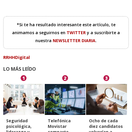
*Si te ha resultado interesante este artículo, te
animamos a seguirnos en
TWITTER
y a suscribirte a
nuestra
NEWSLETTER DIARIA
.
RRHHDigital
LO MÁS LEÍDO
1
2
3
Seguridad
Telefónica
Ocho de cada
psicológica,
Movistar
diez candidatos
liderazgo y
comparte
volverían a