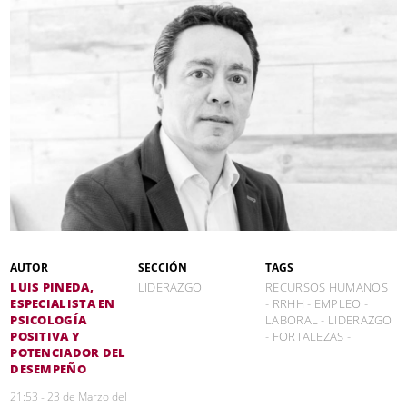
AUTOR
SECCIÓN
TAGS
LUIS PINEDA,
LIDERAZGO
RECURSOS HUMANOS
ESPECIALISTA EN
-
RRHH
-
EMPLEO
-
PSICOLOGÍA
LABORAL
-
LIDERAZGO
POSITIVA Y
-
FORTALEZAS
-
POTENCIADOR DEL
DESEMPEÑO
21:53 - 23 de Marzo del