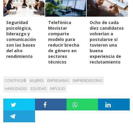
Seguridad
Telefónica
Ocho de cada
psicológica,
Movistar
diez candidatos
liderazgo y
comparte
volverían a
comunicación
modelo para
postularse si
son las bases
reducir brecha
tuvieron una
del alto
de género en
buena
rendimiento
sectores
experiencia de
técnicos
reclutamiento
CONTPAQI®
MUJERES
EMPRESARIAS
EMPRENDEDORAS
HABILIDADES
EQUIDAD
IMPULSO