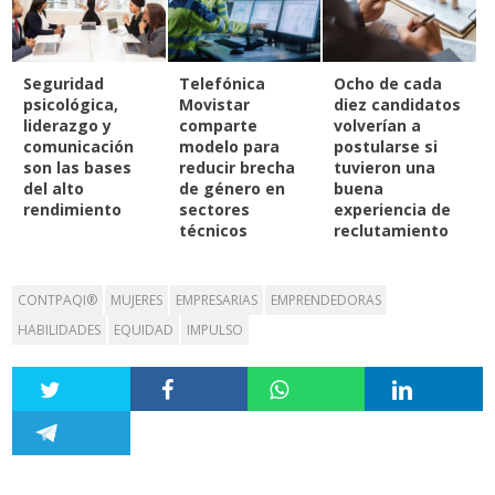
Seguridad
Telefónica
Ocho de cada
psicológica,
Movistar
diez candidatos
liderazgo y
comparte
volverían a
comunicación
modelo para
postularse si
son las bases
reducir brecha
tuvieron una
del alto
de género en
buena
rendimiento
sectores
experiencia de
técnicos
reclutamiento
CONTPAQI®
MUJERES
EMPRESARIAS
EMPRENDEDORAS
HABILIDADES
EQUIDAD
IMPULSO