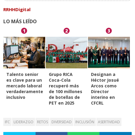
RRHHDigital
LO MÁS LEÍDO
1
2
3
Talento senior
Grupo RICA
Designan a
es clave para un
Coca-Cola
Héctor Josué
mercado laboral
recuperó más
Arcos como
verdaderamente
de 100 millones
Director
inclusivo
de botellas de
interino en
PET en 2025
CFCRL
IFC
LIDERAZGO
RETOS
DIVERSIDAD
INCLUSIÓN
ASERTIVIDAD