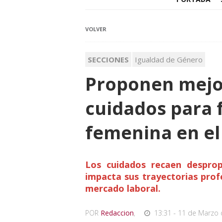
VOLVER
SECCIONES
Igualdad de Género
Proponen mejor
cuidados para 
femenina en el
Los cuidados recaen despro
impacta sus trayectorias prof
mercado laboral.
POR
Redaccion
,
13:31 - 11 de Marzo 