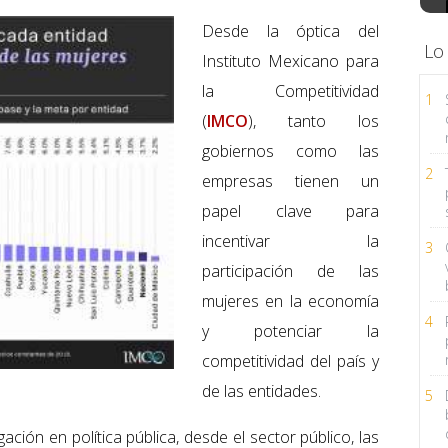
Desde la óptica del
Lo
Instituto Mexicano para
la Competitividad
1
(
IMCO
), tanto los
gobiernos como las
2
empresas tienen un
papel clave para
incentivar la
3
participación de las
mujeres en la economía
4
y potenciar la
competitividad del país y
de las entidades.
5
igación en política pública, desde el sector público, las