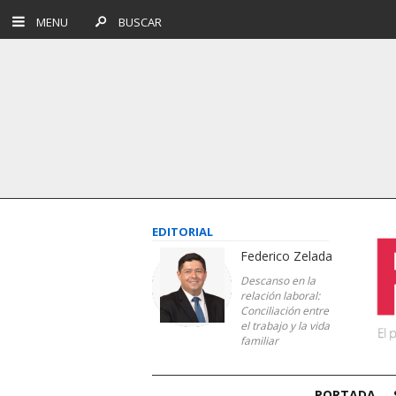
MENU
BUSCAR
EDITORIAL
Federico Zelada
Descanso en la
relación laboral:
Conciliación entre
el trabajo y la vida
familiar
PORTADA