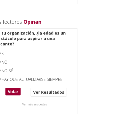
s lectores
Opinan
 tu organización, ¿la edad es un
stáculo para aspirar a una
acante?
SI
NO
NO SÉ
HAY QUE ACTUALIZARSE SIEMPRE
Ver Resultados
Ver más encuestas