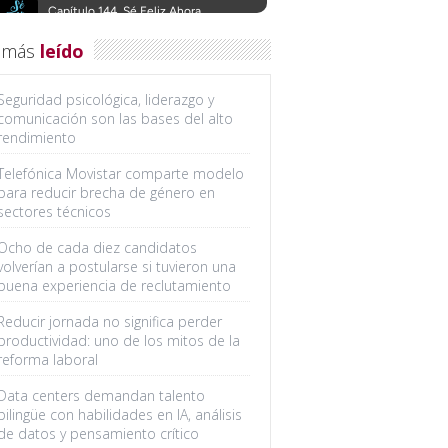
 más
leído
Seguridad psicológica, liderazgo y
comunicación son las bases del alto
rendimiento
Telefónica Movistar comparte modelo
para reducir brecha de género en
sectores técnicos
Ocho de cada diez candidatos
volverían a postularse si tuvieron una
buena experiencia de reclutamiento
Reducir jornada no significa perder
productividad: uno de los mitos de la
reforma laboral
Data centers demandan talento
bilingüe con habilidades en IA, análisis
de datos y pensamiento crítico