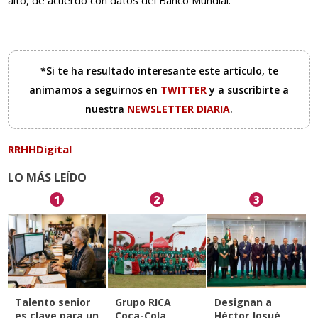
alto, de acuerdo con datos del Banco Mundial.
*Si te ha resultado interesante este artículo, te
animamos a seguirnos en
TWITTER
y a suscribirte a
nuestra
NEWSLETTER DIARIA
.
RRHHDigital
LO MÁS LEÍDO
1
2
3
Talento senior
Grupo RICA
Designan a
es clave para un
Coca-Cola
Héctor Josué