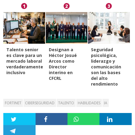
1
2
3
Talento senior
Designan a
Seguridad
es clave para un
Héctor Josué
psicológica,
mercado laboral
Arcos como
liderazgo y
verdaderamente
Director
comunicación
inclusivo
interino en
son las bases
CFCRL
del alto
rendimiento
FORTINET
CIBERSEGURIDAD
TALENTO
HABILIDADES
IA