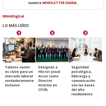
nuestra
NEWSLETTER DIARIA
.
RRHHDigital
LO MÁS LEÍDO
1
2
3
Talento senior
Designan a
Seguridad
es clave para un
Héctor Josué
psicológica,
mercado laboral
Arcos como
liderazgo y
verdaderamente
Director
comunicación
inclusivo
interino en
son las bases
CFCRL
del alto
rendimiento