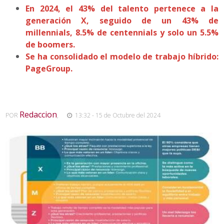
En 2024, el 43% del talento pertenece a la
generación X, seguido de un 43% de
millennials, 8.5% de centennials y solo un 5.5%
de boomers​.
Se ha consolidado el modelo de trabajo híbrido:
PageGroup.
Redaccion
POR
,
13:32 - 15 de Octubre del 2024