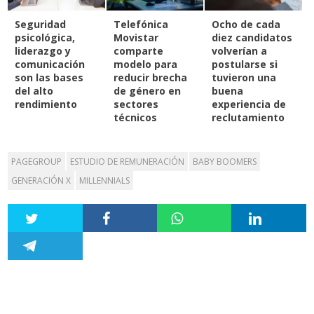
Seguridad
Telefónica
Ocho de cada
psicológica,
Movistar
diez candidatos
liderazgo y
comparte
volverían a
comunicación
modelo para
postularse si
son las bases
reducir brecha
tuvieron una
del alto
de género en
buena
rendimiento
sectores
experiencia de
técnicos
reclutamiento
PAGEGROUP
ESTUDIO DE REMUNERACIÓN
BABY BOOMERS
GENERACIÓN X
MILLENNIALS