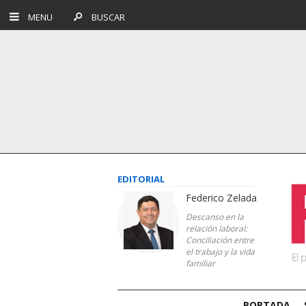
MENU
BUSCAR
EDITORIAL
Federico Zelada
Descanso en la
relación laboral:
Conciliación entre
el trabajo y la vida
familiar
PORTADA