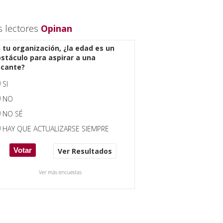
s lectores
Opinan
 tu organización, ¿la edad es un
stáculo para aspirar a una
acante?
SI
NO
NO SÉ
HAY QUE ACTUALIZARSE SIEMPRE
Ver Resultados
Ver más encuestas