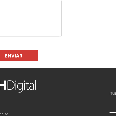
ENVIAR
nue
empleo